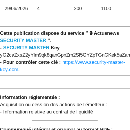
29/06/2026
4
200
1100
Cette publication dispose du service " 🔒 Actusnews
SECURITY MASTER
".
-
SECURITY MASTER
Key :
yG2caZxsZ2yYlm9qk8qanGpnZm2Sl5GYZpTGnGKek5aZan
- Pour contrôler cette clé :
https://www.security-master-
key.com
.
Information réglementée :
Acquisition ou cession des actions de l'émetteur :
- Information relative au contrat de liquidité
Communiqué intégral et original au format PDF :